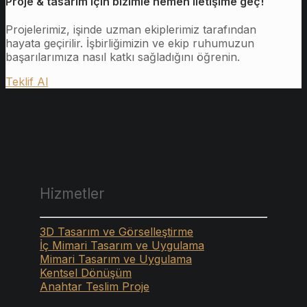
Proje & tasarım için bizimle hemen iletişime geç!
Projelerimiz, işinde uzman ekiplerimiz tarafından
hayata geçirilir. İşbirliğimizin ve ekip ruhumuzun
başarılarımıza nasıl katkı sağladığını öğrenin.
Teklif Al
Hizmetler
3D Tasarım ve Görselleştirme
İç Mimari Tasarım ve Uygulama
Mimari Tasarım ve Uygulama
Kentsel Dönüşüm
Anahtar Teslim Proje