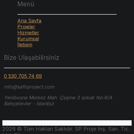
Menü
Ana Sayfa
Projeler
Hizmetler
Kurumsal
İletişim
Bize Ulaşabilirsiniz
0 530 705 74 69
info@safirproject.com
Yenibosna Merkez Mah. Çeşme 3 sokak No:6/A
Bahçelievler - İstanbul
2026 © Tüm Hakları Saklıdır. SP Proje İnş. San. Tic.