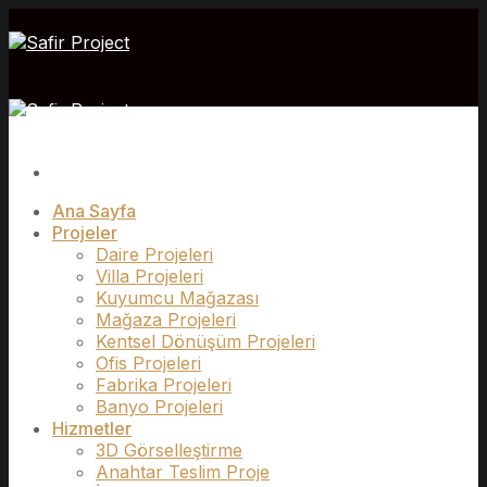
İçeriğe
atla
Ana Sayfa
Projeler
Daire Projeleri
Villa Projeleri
Kuyumcu Mağazası
Mağaza Projeleri
Kentsel Dönüşüm Projeleri
Ofis Projeleri
Fabrika Projeleri
Banyo Projeleri
Hizmetler
3D Görselleştirme
Anahtar Teslim Proje