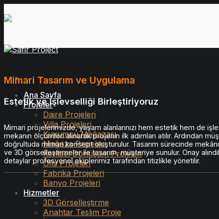
İçeriğe
atla
Mimari Tasarım ve Uygulama
Ana Sayfa
Estetik ve İşlevselliği Birleştiriyoruz
Projeler
Daire Projeleri
Villa Projeleri
Mimari projelerimizde, yaşam alanlarınızı hem estetik hem de işle
Kuyumcu Mağazası
mekanın ölçümleri alınarak projenin ilk adımları atılır. Ardından müşt
Mağaza Projeleri
doğrultuda mimari konsept oluşturulur. Tasarım sürecinde mekânın 
ve 3D görselleştirmeler ile tasarım, müşteriye sunulur. Onay alı
Kentsel Dönüşüm Projeleri
detaylar profesyonel ekiplerimiz tarafından titizlikle yönetilir.
Ofis Projeleri
Fabrika Projeleri
Banyo Projeleri
Hizmetler
3D Görselleştirme
Anahtar Teslim Proje