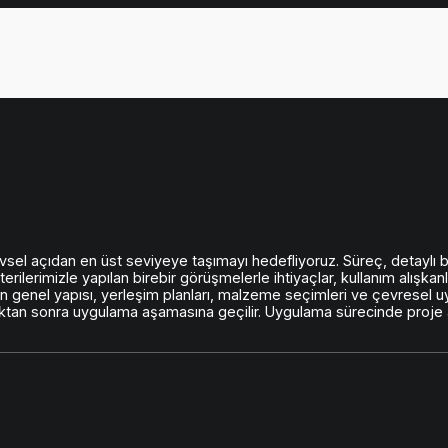
vsel açıdan en üst seviyeye taşımayı hedefliyoruz. Süreç, detaylı b
erilerimizle yapılan birebir görüşmelerle ihtiyaçlar, kullanım alışkanlı
genel yapısı, yerleşim planları, malzeme seçimleri ve çevresel uyum
ndıktan sonra uygulama aşamasına geçilir. Uygulama sürecinde proje 