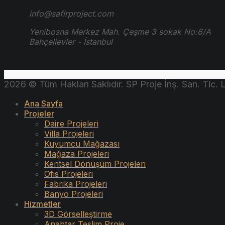
info@safirproject.com
Yenibosna Merkez Mah. Çeşme 3 sokak No:6/A
Bahçelievler - İstanbul
2026 © Tüm Hakları Saklıdır. SP Proje İnş. San. Tic. Lt
Ana Sayfa
Projeler
Daire Projeleri
Villa Projeleri
Kuyumcu Mağazası
Mağaza Projeleri
Kentsel Dönüşüm Projeleri
Ofis Projeleri
Fabrika Projeleri
Banyo Projeleri
Hizmetler
3D Görselleştirme
Anahtar Teslim Proje