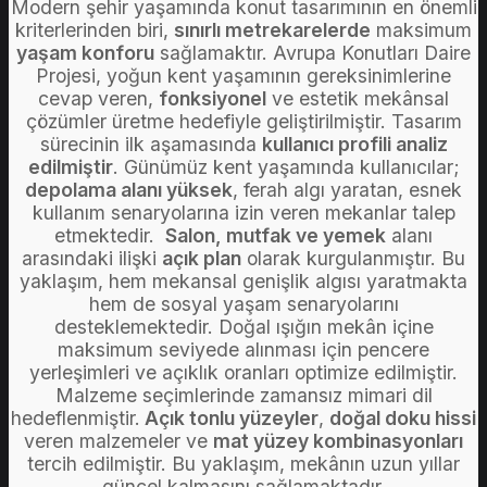
Modern şehir yaşamında konut tasarımının en önemli
kriterlerinden biri,
sınırlı metrekarelerde
maksimum
yaşam konforu
sağlamaktır. Avrupa Konutları Daire
Projesi, yoğun kent yaşamının gereksinimlerine
cevap veren,
fonksiyonel
ve estetik mekânsal
çözümler üretme hedefiyle geliştirilmiştir.
Tasarım
sürecinin ilk aşamasında
kullanıcı profili analiz
edilmiştir
. Günümüz kent yaşamında kullanıcılar;
depolama alanı yüksek
, ferah algı yaratan, esnek
kullanım senaryolarına izin veren mekanlar talep
etmektedir.
Salon, mutfak ve yemek
alanı
arasındaki ilişki
açık plan
olarak kurgulanmıştır. Bu
yaklaşım, hem mekansal genişlik algısı yaratmakta
hem de sosyal yaşam senaryolarını
desteklemektedir. Doğal ışığın mekân içine
maksimum seviyede alınması için pencere
yerleşimleri ve açıklık oranları optimize edilmiştir.
Malzeme seçimlerinde zamansız mimari dil
hedeflenmiştir.
Açık tonlu yüzeyler
,
doğal doku hissi
veren malzemeler ve
mat yüzey kombinasyonları
tercih edilmiştir. Bu yaklaşım, mekânın uzun yıllar
güncel kalmasını sağlamaktadır.