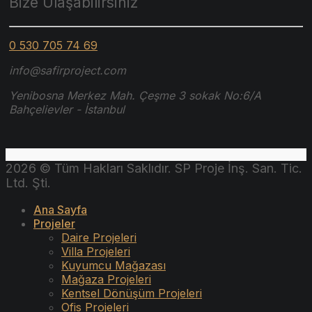
Bize Ulaşabilirsiniz
0 530 705 74 69
info@safirproject.com
Yenibosna Merkez Mah. Çeşme 3 sokak No:6/A
Bahçelievler - İstanbul
2026 © Tüm Hakları Saklıdır. SP Proje İnş. San. Tic.
Ltd. Şti.
Ana Sayfa
Projeler
Daire Projeleri
Villa Projeleri
Kuyumcu Mağazası
Mağaza Projeleri
Kentsel Dönüşüm Projeleri
Ofis Projeleri