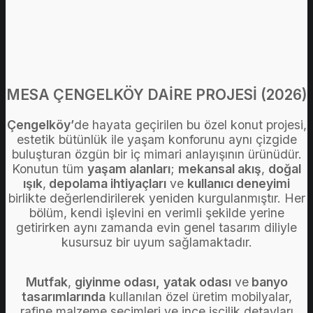
MESA ÇENGELKÖY DAİRE PROJESİ (2026)
Çengelköy’
de hayata geçirilen bu özel konut projesi,
estetik bütünlük ile yaşam konforunu aynı çizgide
buluşturan özgün bir iç mimari anlayışının ürünüdür.
Konutun tüm
yaşam alanları
;
mekansal akış
,
doğal
ışık
,
depolama ihtiyaçları
ve
kullanıcı deneyimi
birlikte değerlendirilerek yeniden kurgulanmıştır. Her
bölüm, kendi işlevini en verimli şekilde yerine
getirirken aynı zamanda evin genel tasarım diliyle
kusursuz bir uyum sağlamaktadır.
Mutfak
,
giyinme odası,
yatak odası
ve
banyo
tasarımlarında
kullanılan özel üretim mobilyalar,
rafine malzeme seçimleri ve ince işçilik detayları