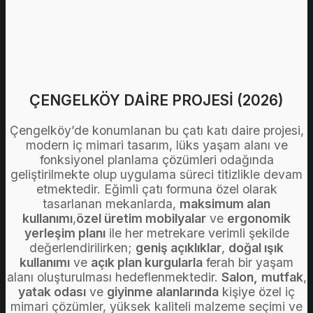
ÇENGELKÖY DAİRE PROJESİ (2026)
Çengelköy’de konumlanan bu çatı katı daire projesi,
modern iç mimari tasarım, lüks yaşam alanı ve
fonksiyonel planlama çözümleri odağında
geliştirilmekte olup uygulama süreci titizlikle devam
etmektedir. Eğimli çatı formuna özel olarak
tasarlanan mekanlarda,
maksimum alan
kullanımı
,
özel üretim mobilyalar
ve
ergonomik
yerleşim planı
ile her metrekare verimli şekilde
değerlendirilirken;
geniş açıklıklar
,
doğal ışık
kullanımı
ve
açık plan kurgularla
ferah bir yaşam
alanı oluşturulması hedeflenmektedir.
Salon
,
mutfak
,
yatak odası
ve
giyinme alanlarında
kişiye özel iç
mimari çözümler, yüksek kaliteli malzeme seçimi ve