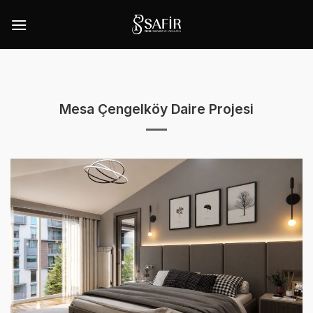
İçeriğe
atla
Mesa Çengelköy Daire Projesi