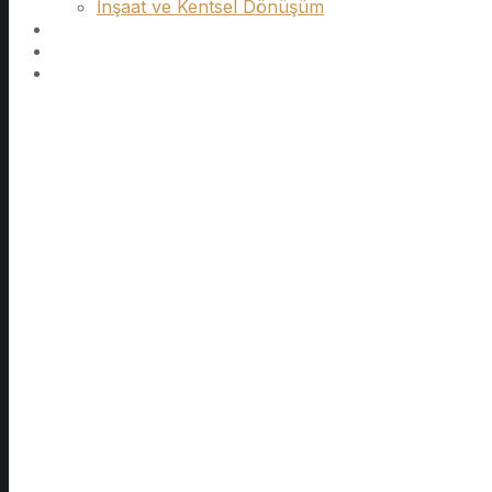
İnşaat ve Kentsel Dönüşüm
Kurumsal
Blog
İletişim