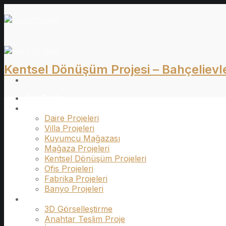
İçeriğe
atla
Kentsel Dönüşüm Projesi – Bahçelievl
Ana Sayfa
Projeler
Daire Projeleri
Villa Projeleri
Kuyumcu Mağazası
Mağaza Projeleri
Kentsel Dönüşüm Projeleri
Ofis Projeleri
Fabrika Projeleri
Banyo Projeleri
Hizmetler
3D Görselleştirme
Anahtar Teslim Proje