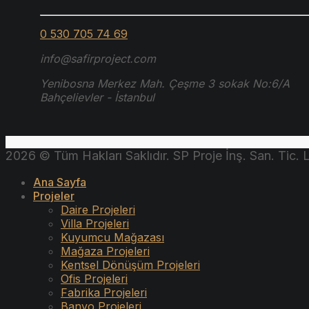
0 530 705 74 69
info@safirproject.com
Yenibosna Merkez Mah. Çeşme 3 sokak No:6/A
Bahçelievler - İstanbul
2026 © Tüm Hakları Saklıdır. SP Proje İnş. San. Tic. Lt
Ana Sayfa
Projeler
Daire Projeleri
Villa Projeleri
Kuyumcu Mağazası
Mağaza Projeleri
Kentsel Dönüşüm Projeleri
Ofis Projeleri
Fabrika Projeleri
Banyo Projeleri