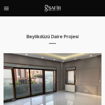
İçeriğe
atla
Beylikdüzü Daire Projesi