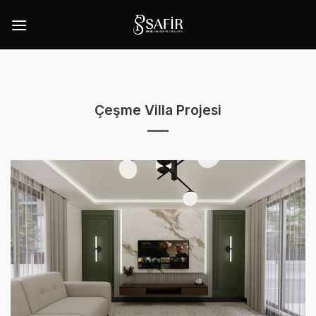
İçeriğe
atla
Çeşme Villa Projesi