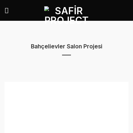
İçeriğe
atla
Bahçelievler Salon Projesi