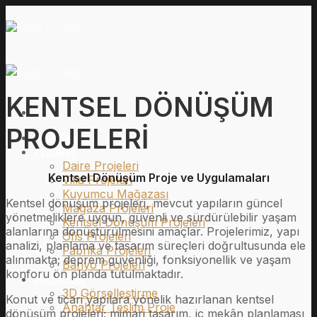
İçeriğe
atla
KENTSEL DÖNÜŞÜM
PROJELERİ
Ana Sayfa
Projeler
Daire Projeleri
Kentsel Dönüşüm Proje ve Uygulamaları
Villa Projeleri
Kuyumcu Mağazası
Kentsel dönüşüm projeleri, mevcut yapıların güncel
Mağaza Projeleri
yönetmeliklere uygun, güvenli ve sürdürülebilir yaşam
Kentsel Dönüşüm Projeleri
alanlarına dönüştürülmesini amaçlar. Projelerimiz, yapı
Ofis Projeleri
analizi, planlama ve tasarım süreçleri doğrultusunda ele
Fabrika Projeleri
alınmakta; deprem güvenliği, fonksiyonellik ve yaşam
Banyo Projeleri
konforu ön planda tutulmaktadır.
Hizmetler
3D Görselleştirme
Konut ve ticari yapılara yönelik hazırlanan kentsel
Anahtar Teslim Proje
dönüşüm projeleri; mimari tasarım, iç mekân planlaması