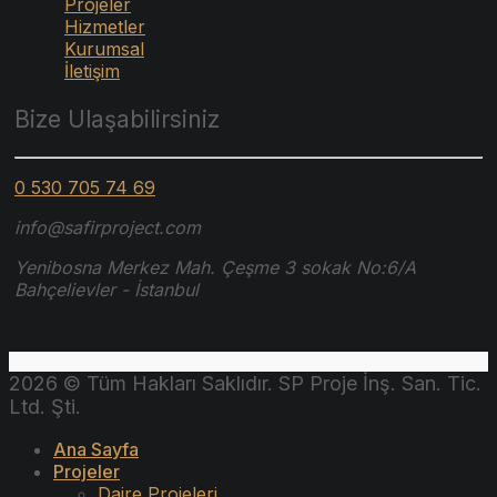
Projeler
Hizmetler
Kurumsal
İletişim
Bize Ulaşabilirsiniz
0 530 705 74 69
info@safirproject.com
Yenibosna Merkez Mah. Çeşme 3 sokak No:6/A
Bahçelievler - İstanbul
2026 © Tüm Hakları Saklıdır. SP Proje İnş. San. Tic.
Ltd. Şti.
Ana Sayfa
Projeler
Daire Projeleri