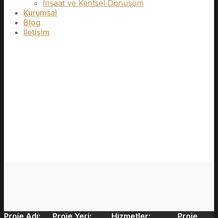
İnşaat ve Kentsel Dönüşüm
Kurumsal
Blog
İletişim
Proje Adı:
Proje Yeri:
Hizmetler:
Proje