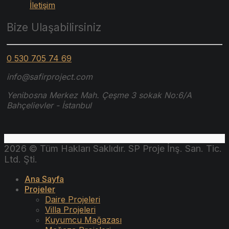
İletişim
Bize Ulaşabilirsiniz
0 530 705 74 69
info@safirproject.com
Yenibosna Merkez Mah. Çeşme 3 sokak No:6/A
Bahçelievler - İstanbul
2026 © Tüm Hakları Saklıdır. SP Proje İnş. San. Tic.
Ltd. Şti.
Ana Sayfa
Projeler
Daire Projeleri
Villa Projeleri
Kuyumcu Mağazası