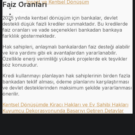
İnşaat ve Kentsel Dönüşüm
Faiz Oranları
Kurumsal
Blog
2025 yılında kentsel dönüşüm için bankalar, devlet
İletişim
destekli düşük faizli krediler sunmaktadır. Bu kredilerde
faiz oranları ve vade seçenekleri bankadan bankaya
farklılık göstermektedir.
Hak sahipleri, anlaşmalı bankalardan faiz desteği alabilir
ve kira yardımı gibi ek avantajlardan yararlanabilir.
Özellikle enerji verimliliği yüksek projelerde ek teşvikler
söz konusudur.
Kredi kullanmayı planlayan hak sahiplerinin birden fazla
bankadan teklif alması, ödeme planlarını karşılaştırması
ve devlet desteklerinden maksimum şekilde yararlanması
önerilir.
Kentsel Dönüşümde Kiracı Hakları ve Ev Sahibi Hakları
Kuyumcu Dekorasyonunda Başarıyı Getiren Detaylar