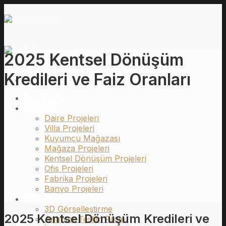
İçeriğe
atla
2025 Kentsel Dönüşüm
Kredileri ve Faiz Oranları
Ana Sayfa
Projeler
Daire Projeleri
Villa Projeleri
Kuyumcu Mağazası
Mağaza Projeleri
Kentsel Dönüşüm Projeleri
Ofis Projeleri
Fabrika Projeleri
Banyo Projeleri
Hizmetler
3D Görselleştirme
2025 Kentsel Dönüşüm Kredileri ve
Anahtar Teslim Proje