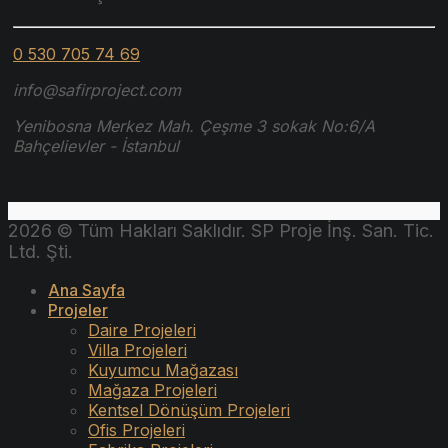
0 530 705 74 69
info@safirproject.com
Yenibosna Merkez Mah. Çeşme 3 sokak No:6/A
Bahçelievler - İstanbul
2026 © Tüm Hakları Saklıdır. SP Proje İnş. San. Tic.
Ltd. Şti.
Ana Sayfa
Projeler
Daire Projeleri
Villa Projeleri
Kuyumcu Mağazası
Mağaza Projeleri
Kentsel Dönüşüm Projeleri
Ofis Projeleri