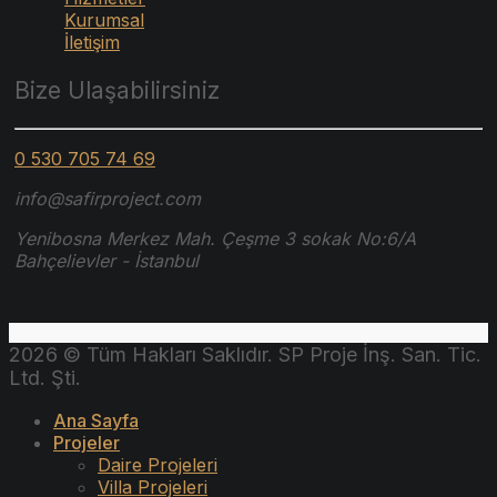
Kurumsal
İletişim
Bize Ulaşabilirsiniz
0 530 705 74 69
info@safirproject.com
Yenibosna Merkez Mah. Çeşme 3 sokak No:6/A
Bahçelievler - İstanbul
2026 © Tüm Hakları Saklıdır. SP Proje İnş. San. Tic.
Ltd. Şti.
Ana Sayfa
Projeler
Daire Projeleri
Villa Projeleri