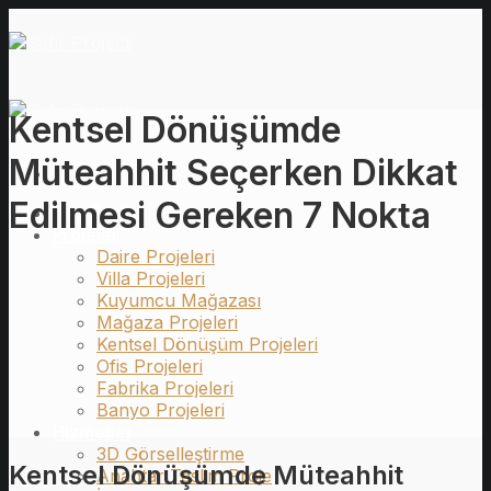
İçeriğe
atla
Kentsel Dönüşümde
Müteahhit Seçerken Dikkat
Edilmesi Gereken 7 Nokta
Ana Sayfa
Projeler
Daire Projeleri
Villa Projeleri
Kuyumcu Mağazası
Mağaza Projeleri
Kentsel Dönüşüm Projeleri
Ofis Projeleri
Fabrika Projeleri
Banyo Projeleri
Hizmetler
3D Görselleştirme
Kentsel Dönüşümde Müteahhit
Anahtar Teslim Proje