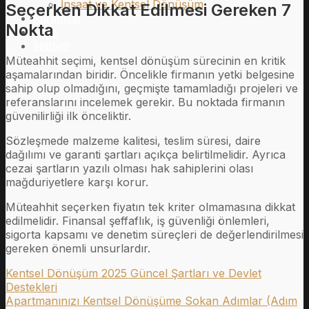
İnşaat ve Kentsel Dönüşüm
Seçerken Dikkat Edilmesi Gereken 7
Kurumsal
Nokta
Blog
İletişim
Müteahhit seçimi, kentsel dönüşüm sürecinin en kritik
aşamalarından biridir. Öncelikle firmanın yetki belgesine
sahip olup olmadığını, geçmişte tamamladığı projeleri ve
referanslarını incelemek gerekir. Bu noktada firmanın
güvenilirliği ilk önceliktir.
Sözleşmede malzeme kalitesi, teslim süresi, daire
dağılımı ve garanti şartları açıkça belirtilmelidir. Ayrıca
cezai şartların yazılı olması hak sahiplerini olası
mağduriyetlere karşı korur.
Müteahhit seçerken fiyatın tek kriter olmamasına dikkat
edilmelidir. Finansal şeffaflık, iş güvenliği önlemleri,
sigorta kapsamı ve denetim süreçleri de değerlendirilmesi
gereken önemli unsurlardır.
Kentsel Dönüşüm 2025 Güncel Şartları ve Devlet
Destekleri
Apartmanınızı Kentsel Dönüşüme Sokan Adımlar (Adım