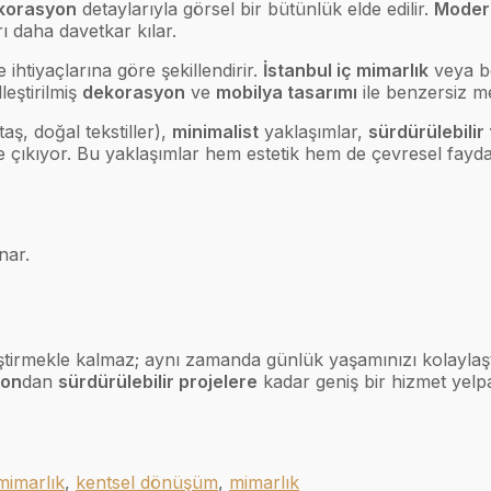
korasyon
detaylarıyla görsel bir bütünlük elde edilir.
Moder
ı daha davetkar kılar.
 ihtiyaçlarına göre şekillendirir.
İstanbul iç mimarlık
veya bö
eştirilmiş
dekorasyon
ve
mobilya tasarımı
ile benzersiz m
aş, doğal tekstiller),
minimalist
yaklaşımlar,
sürdürülebilir
ne çıkıyor. Bu yaklaşımlar hem estetik hem de çevresel fayda
nar.
ştirmekle kalmaz; aynı zamanda günlük yaşamınızı kolaylaştır
yon
dan
sürdürülebilir projelere
kadar geniş bir hizmet yelpa
mimarlık
,
kentsel dönüşüm
,
mimarlık