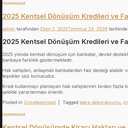
Uncategorized
2025 Kentsel Dönüşüm Kredileri ve Fa
admin
tarafından
Ekim 3, 2025
Temmuz 24, 2026
tarihinde
2025 Kentsel Dönüşüm Kredileri ve Fa
2025 yılında kentsel dönüşüm için bankalar, devlet destekl
bankaya farklılık göstermektedir.
Hak sahipleri, anlaşmalı bankalardan faiz desteği alabilir ve
teşvikler söz konusudur.
Kredi kullanmayı planlayan hak sahiplerinin birden fazla 
şekilde yararlanması önerilir.
Posted in
Uncategorized
|
Tagged
daire dekorasyonu
,
iç
Uncategorized
Kentsel Dönüşümde Kiracı Hakları ve 