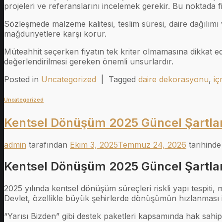
projeleri ve referanslarını incelemek gerekir. Bu noktada fir
Sözleşmede malzeme kalitesi, teslim süresi, daire dağılımı ve
mağduriyetlere karşı korur.
Müteahhit seçerken fiyatın tek kriter olmamasına dikkat edil
değerlendirilmesi gereken önemli unsurlardır.
Posted in
Uncategorized
|
Tagged
daire dekorasyonu
,
iç
Uncategorized
Kentsel Dönüşüm 2025 Güncel Şartları
admin
tarafından
Ekim 3, 2025
Temmuz 24, 2026
tarihinde
Kentsel Dönüşüm 2025 Güncel Şartları
2025 yılında kentsel dönüşüm süreçleri riskli yapı tespiti, ma
Devlet, özellikle büyük şehirlerde dönüşümün hızlanması içi
“Yarısı Bizden” gibi destek paketleri kapsamında hak sahipl