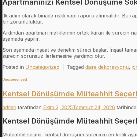
Apartmanınızı Kentsel Dönüşüme Sok
İlk adım olarak binada riskli yapı raporu alınmalıdır. Bu 
bir zorunluluktur.
Ardından apartman maliklerinin ortak kararı ile sürecin nas
aşamada yapılır.
Son aşamada inşaat ve denetim süreci başlar. İnşaat tamamla
sürecin sorunsuz ilerlemesine yardımcı olur.
Posted in
Uncategorized
|
Tagged
daire dekorasyonu
,
iç
Uncategorized
Kentsel Dönüşümde Müteahhit Seçerk
admin
tarafından
Ekim 3, 2025
Temmuz 24, 2026
tarihinde
Kentsel Dönüşümde Müteahhit Seçerk
Müteahhit seçimi, kentsel dönüşüm sürecinin en kritik aşam