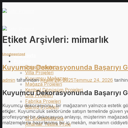
İçeriğe
atla
Etiket Arşivleri:
mimarlık
Uncategorized
Ana Sayfa
Projeler
Kuyumcu Dekorasyonunda Başarıyı Ge
Daire Projeleri
Villa Projeleri
Kuyumcu Mağazası
admin
tarafından
Aralık 29, 2025
Temmuz 24, 2026
tarihi
Mağaza Projeleri
Kentsel Dönüşüm Projeleri
Kuyumcu Dekorasyonunda Başarıyı Ge
Ofis Projeleri
Fabrika Projeleri
Kuyumcu dekorasyonu, bir mağazanın yalnızca estetik gö
Banyo Projeleri
etkiler. Kuyumculuk sektöründe satışın temelinde güven ye
Hizmetler
profesyonel bir dekorasyon anlayışı, müşterinin mağazada 
3D Görselleştirme
malzemelerle hazırlanmış bir iç mekân, markanın ciddiyeti
Anahtar Teslim Proje