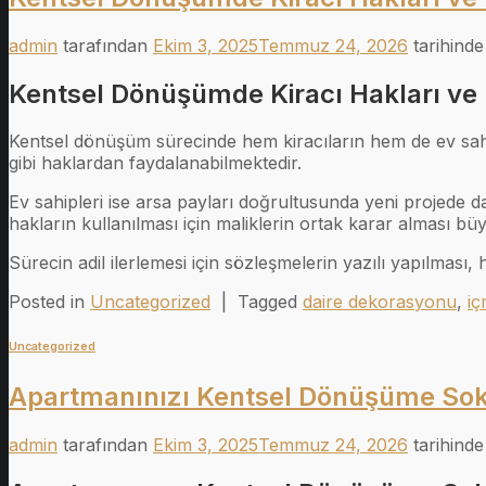
admin
tarafından
Ekim 3, 2025
Temmuz 24, 2026
tarihinde
Kentsel Dönüşümde Kiracı Hakları ve 
Kentsel dönüşüm sürecinde hem kiracıların hem de ev sahipl
gibi haklardan faydalanabilmektedir.
Ev sahipleri ise arsa payları doğrultusunda yeni projede d
hakların kullanılması için maliklerin ortak karar alması bü
Sürecin adil ilerlemesi için sözleşmelerin yazılı yapılması, 
Posted in
Uncategorized
|
Tagged
daire dekorasyonu
,
iç
Uncategorized
Apartmanınızı Kentsel Dönüşüme Sok
admin
tarafından
Ekim 3, 2025
Temmuz 24, 2026
tarihinde