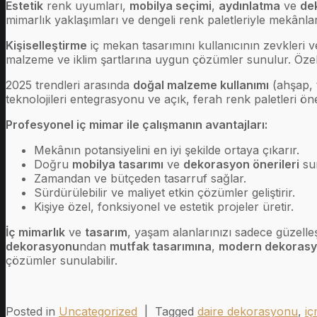
Estetik
renk uyumları,
mobilya seçimi
,
aydınlatma
ve
de
mimarlık yaklaşımları ve dengeli renk paletleriyle mekânlar
Kişiselleştirme
iç mekan tasarımını kullanıcının zevkleri ve
malzeme ve iklim şartlarına uygun çözümler sunulur. Özell
2025 trendleri arasında
doğal malzeme kullanımı
(ahşap, t
teknolojileri entegrasyonu ve açık, ferah renk paletleri ö
Profesyonel iç mimar ile çalışmanın avantajları:
Mekânın potansiyelini en iyi şekilde ortaya çıkarır.
Doğru
mobilya tasarımı
ve
dekorasyon önerileri
su
Zamandan ve bütçeden tasarruf sağlar.
Sürdürülebilir ve maliyet etkin çözümler geliştirir.
Kişiye özel, fonksiyonel ve estetik projeler üretir.
İç mimarlık
ve
tasarım
, yaşam alanlarınızı sadece güzelle
dekorasyonu
ndan
mutfak tasarımına
,
modern dekoras
çözümler sunulabilir.
Posted in
Uncategorized
|
Tagged
daire dekorasyonu
,
iç