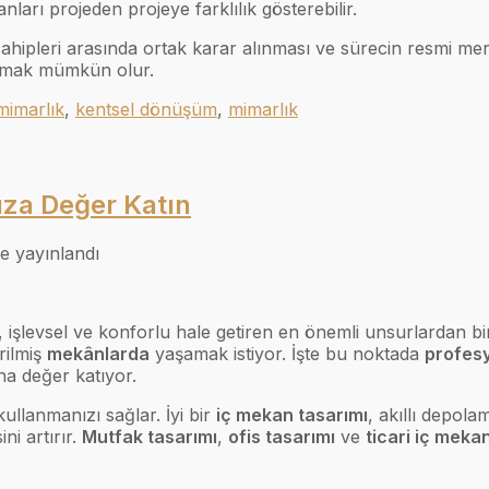
nları projeden projeye farklılık gösterebilir.
ahipleri arasında ortak karar alınması ve sürecin resmi mer
nmak mümkün olur.
mimarlık
,
kentsel dönüşüm
,
mimarlık
ıza Değer Katın
e yayınlandı
k, işlevsel ve konforlu hale getiren en önemli unsurlardan 
rilmiş
mekânlarda
yaşamak istiyor. İşte bu noktada
profesy
na değer katıyor.
ullanmanızı sağlar. İyi bir
iç mekan tasarımı
, akıllı depol
ni artırır.
Mutfak tasarımı
,
ofis tasarımı
ve
ticari iç mek