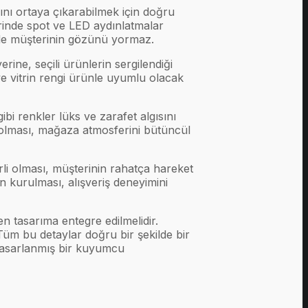
ını ortaya çıkarabilmek için doğru
erinde spot ve LED aydınlatmalar
m de müşterinin gözünü yormaz.
rine, seçili ürünlerin sergilendiği
 ve vitrin rengi ürünle uyumlu olacak
bi renkler lüks ve zarafet algısını
u olması, mağaza atmosferini bütüncül
li olması, müşterinin rahatça hareket
n kurulması, alışveriş deneyimini
 tasarıma entegre edilmelidir.
Tüm bu detaylar doğru bir şekilde bir
 tasarlanmış bir kuyumcu