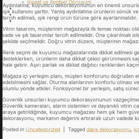
İnşaat ve Kentsel Dönüşüm
Aydınlatma, kuyumcu dekorasyonunun en önemli unsurlarından
Kurumsal
ışık kullanımı şarttır. Yanlış aydınlatma ürünlerin sönük v
Blog
tercih edilmeli, ışık rengi ürün türüne göre ayarlanmalıd
İletişim
Vitrin tasarımı, müşterinin mağazayla ilk temas noktası oldu
sade ve şık tasarımlar tercih edilmelidir. Öne çıkarılmak i
şekilde seçilmelidir. Doğru vitrin düzeni, müşterinin mağaz
Renk seçimi de kuyumcu mağazalarında dikkat edilmesi gerek
desteklerken, ürünlerin daha dikkat çekici görünmesini sa
hale getirir. Aşırı parlak ve dikkat dağıtıcı renklerden ka
Mağaza içi yerleşim planı, müşteri konforunu doğrudan etk
edebilmesini sağlar. Oturma alanlarının konforlu olması v
olumlu yönde etkiler. Fonksiyonel bir yerleşim, satış süreci
Güvenlik unsurları kuyumcu dekorasyonunun vazgeçilmez b
Güvenlik kameraları, alarm sistemleri ve dayanıklı vitrin
araya getirildiğinde, kuyumcu mağazası hem şık hem güve
dekorasyonu, markanın değerini artırarak uzun vadede ka
Posted in
Uncategorized
|
Tagged
daire dekorasyonu
,
iç