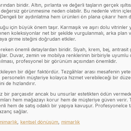
 biridir. Altın, pırlanta ve değerli taşların gerçek ışıltıs
e değersiz görünmesine neden olabilir. Bu nedenle vitrin içl
ır. Dengeli bir aydınlatma hem ürünleri ön plana çıkarır he
ğu için büyük önem taşır. Karmaşık ve aşırı dolu vitrinler ye
stenen koleksiyonlar net bir şekilde vurgulanmalı, arka plan
aya girme isteğini doğrudan etkiler.
en önemli detaylardan biridir. Siyah, krem, bej, antrasit gi
ğlar. Duvar, zemin ve mobilya renklerinin birbiriyle uyuml
çınılması, profesyonel bir görünüm açısından önemlidir.
ileyen bir diğer faktördür. Tezgâhlar arası mesafenin yeter
e personelin müşteriye kolayca hizmet verebileceği bir düze
ni de hızlandırır.
ir parçasıdır ancak bu unsurlar estetikten ödün vermeden
 camları hem mağazayı korur hem de müşteriye güven verir. 
nli hem de satış odaklı bir yapıya kavuşur. Profesyonelce
zanç sağlar.
mimarlık
,
kentsel dönüşüm
,
mimarlık