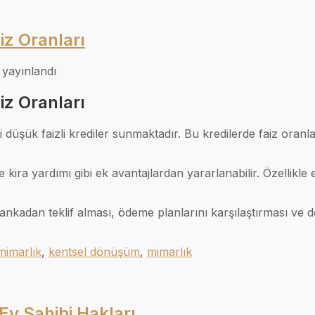
iz Oranları
 yayınlandı
iz Oranları
i düşük faizli krediler sunmaktadır. Bu kredilerde faiz oran
 kira yardımı gibi ek avantajlardan yararlanabilir. Özellikle 
bankadan teklif alması, ödeme planlarını karşılaştırması ve
mimarlık
,
kentsel dönüşüm
,
mimarlık
Ev Sahibi Hakları