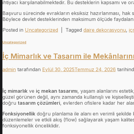
ihtiyacı karşılanabilmektedir. Bu desteklerin kapsamı ve ora
Başvuru sürecinde evrakların eksiksiz hazırlanması, hak s
Böylece devlet desteklerinden maksimum ölçüde faydala
Posted in
Uncategorized
|
Tagged
daire dekorasyonu
,
iç
Uncategorized
İç Mimarlık ve Tasarım ile Mekânların
admin
tarafından
Eylül 30, 2025
Temmuz 24, 2026
tarihind
İç mimarlık
ve
iç mekan tasarımı
, yaşam alanlarını esteti
güzel görünen değil, aynı zamanda kullanışlı ve kişiselleşti
doğru
tasarım çözümleri
, evlerden ofislere kadar her ala
Fonksiyonellik
doğru planlama ile alanı en verimli şekilde k
düzenlemeler ve etkili akış (flow) sağlayarak yaşam kalitesi
fonksiyonellik önceliklidir.